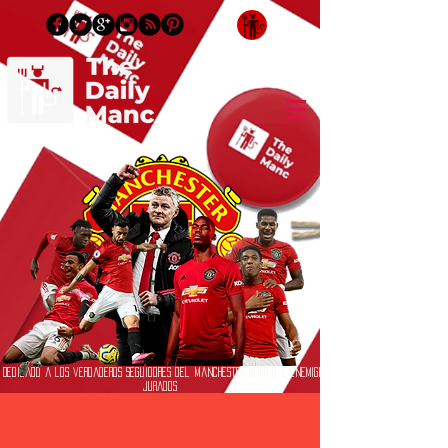
Inicia Sesión/Regístrate
Dedicado a los verdaderos seguidores del Manchester United y enemigos
jurados