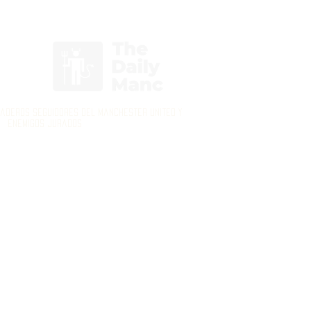
Inicia Sesión/Regístrate
daderos seguidores del Manchester United y
enemigos jurados