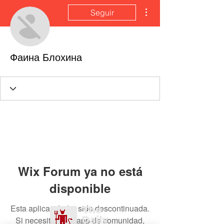
Más acciones
Seguir
Фаина Блохина
Wix Forum ya no está
disponible
Esta aplicación ha sido descontinuada.
Si necesitas una app de comunidad,