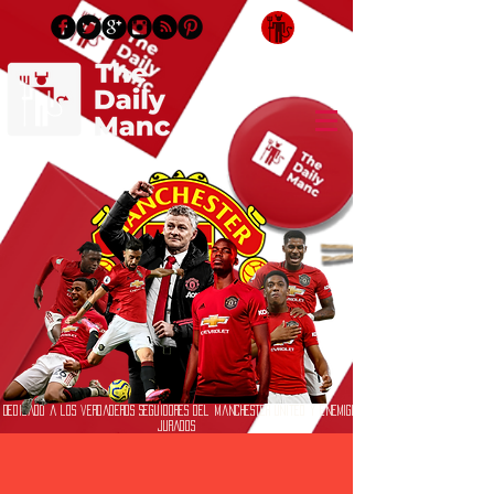
Inicia Sesión/Regístrate
Dedicado a los verdaderos seguidores del Manchester United y enemigos
jurados