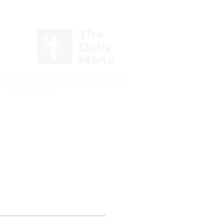
Inicia Sesión/Regístrate
daderos seguidores del Manchester United y
enemigos jurados