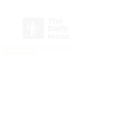
Inicia Sesión/Regístrate
daderos seguidores del Manchester United y
enemigos jurados