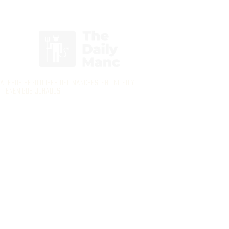
Inicia Sesión/Regístrate
daderos seguidores del Manchester United y
enemigos jurados