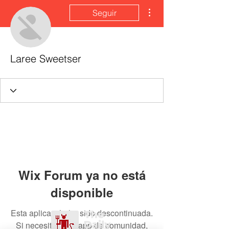
Más acciones
Seguir
Laree Sweetser
Wix Forum ya no está
disponible
Esta aplicación ha sido descontinuada.
Si necesitas una app de comunidad,