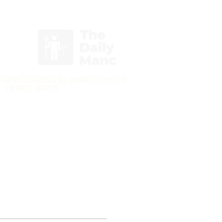
Inicia Sesión/Regístrate
daderos seguidores del Manchester United y
enemigos jurados