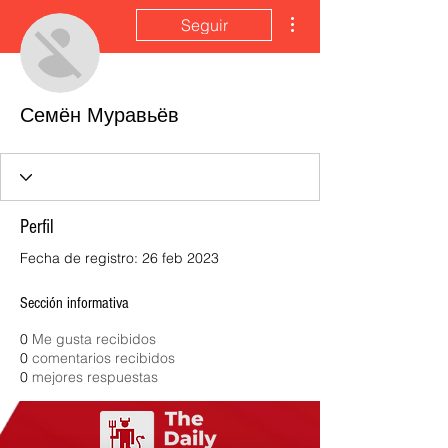
Más acciones
Seguir
Семён Муравьёв
Perfil
Fecha de registro: 26 feb 2023
Sección informativa
0
Me gusta recibidos
0
comentarios recibidos
0
mejores respuestas