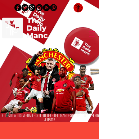
Inicia Sesión/Regístrate
Dedicado a los verdaderos seguidores del Manchester United y enemigos
jurados