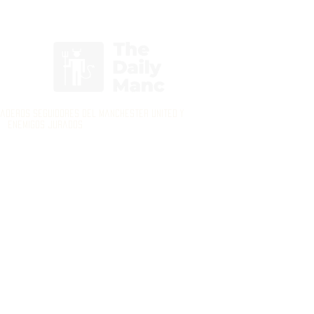
Inicia Sesión/Regístrate
daderos seguidores del Manchester United y
enemigos jurados