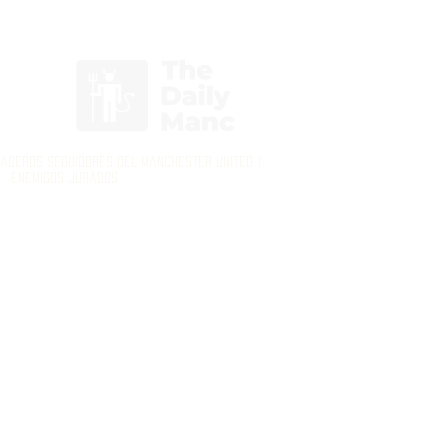
Inicia Sesión/Regístrate
daderos seguidores del Manchester United y
enemigos jurados