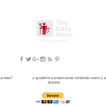
También aparece en
que lees?
Done ahora
y ayúdeme a proporcionar contenido nuevo y an
lectores