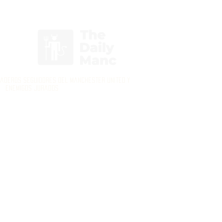
Inicia Sesión/Regístrate
daderos seguidores del Manchester United y
enemigos jurados