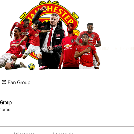
Dedicado a los ver
l 😈 Fan Group
 Group
mbros