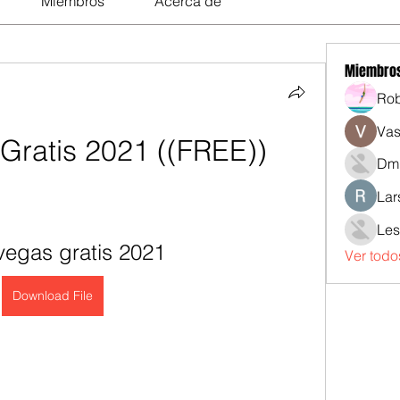
Miembros
Acerca de
Miembro
Rob
Vas
Gratis 2021 ((FREE))
Dmi
Lar
Les
vegas gratis 2021
Ver todo
Download File