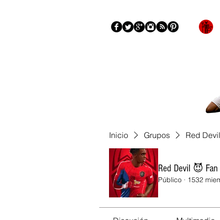
Blog
More
Inicio
Grupos
Red Devi
Red Devil 😈 Fan
Público
·
1532 mie