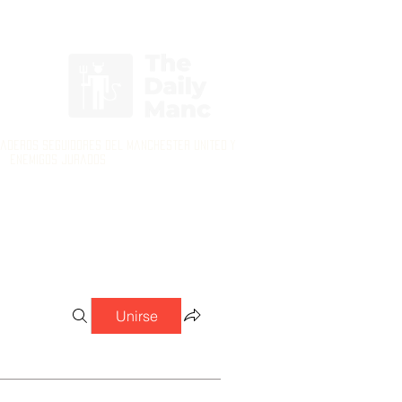
Inicia Sesión/Regístrate
daderos seguidores del Manchester United y
enemigos jurados
Unirse