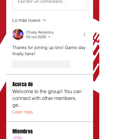
Escribir un comentario...
Lo más nuevo
Chuky Akosionu
03 oct 2020
•
Thanks for joining up bro! Game day 
finally here!
Me gusta
Reaccionar
Acerca de
Welcome to the group! You can
connect with other members,
ge
...
Leer más
Miembros