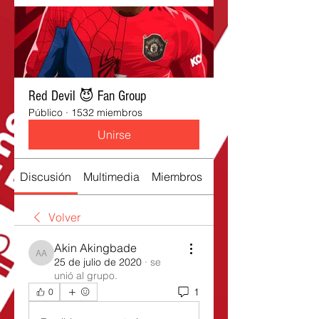
Red Devil 😈 Fan Group
Público
·
1532 miembros
Unirse
Discusión
Multimedia
Miembros
Acerca de
Volver
Akin Akingbade
Akin Akingbade
25 de julio de 2020
·
se
unió al grupo.
1
0