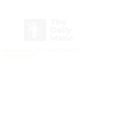
Inicia Sesión/Regístrate
daderos seguidores del Manchester United y
enemigos jurados