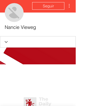
Más acciones
Seguir
Nancie Vieweg