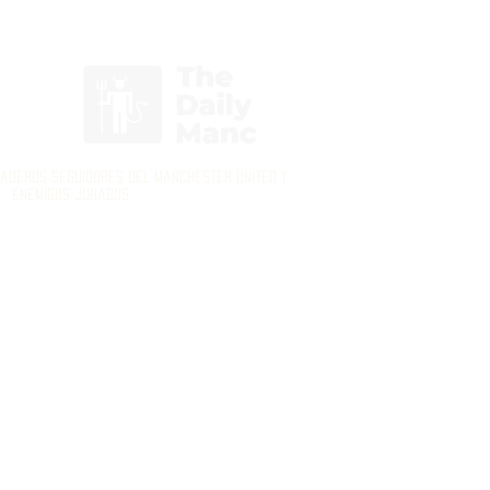
Inicia Sesión/Regístrate
daderos seguidores del Manchester United y
enemigos jurados