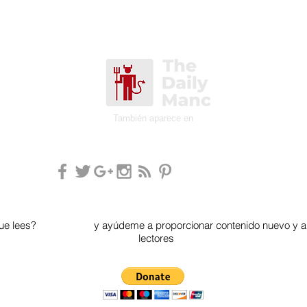
También aparece en
que lees?
Done ahora
y ayúdeme a proporcionar contenido nuevo y an
lectores