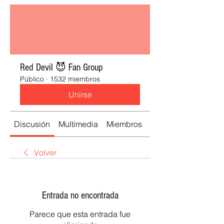
Red Devil 😈 Fan Group
Público
·
1532 miembros
Unirse
Discusión
Multimedia
Miembros
Acerca de
Volver
Entrada no encontrada
Parece que esta entrada fue