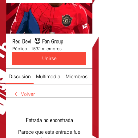
Red Devil 😈 Fan Group
Público
·
1532 miembros
Unirse
Discusión
Multimedia
Miembros
Acerca de
Volver
Entrada no encontrada
Parece que esta entrada fue