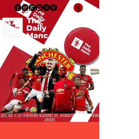
Inicia Sesión/Regístrate
Dedicado a los verdaderos seguidores del Manchester United y enemigos
jurados