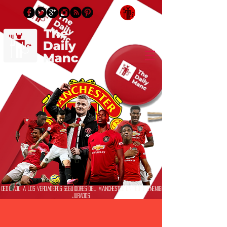
Inicia Sesión/Regístrate
Dedicado a los verdaderos seguidores del Manchester United y enemigos
jurados