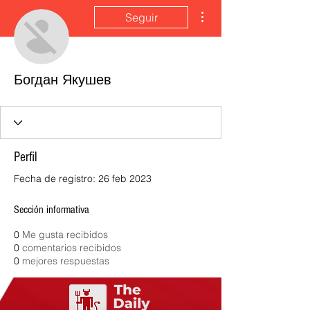
Más acciones
Seguir
Богдан Якушев
Perfil
Fecha de registro: 26 feb 2023
Sección informativa
0
Me gusta recibidos
0
comentarios recibidos
0
mejores respuestas