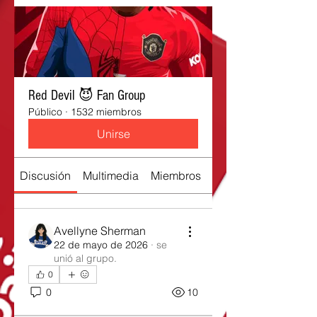
Red Devil 😈 Fan Group
Público
·
1532 miembros
Unirse
Discusión
Multimedia
Miembros
Acerca de
Avellyne Sherman
22 de mayo de 2026
·
se
unió al grupo.
0
0
10