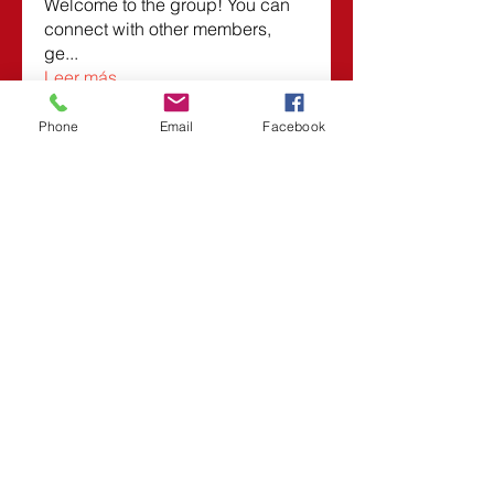
Welcome to the group! You can
connect with other members,
ge
...
Leer más
Phone
Email
Facebook
Miembros
Roberta
Seguir
Vasilisa Firsova
Seguir
Dmitry Kuzmin
Seguir
Lars Moraes
Seguir
Lesli Taunsend
Seguir
Ver todos los miembros (1532)