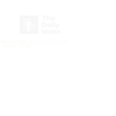
Inicia Sesión/Regístrate
daderos seguidores del Manchester United y
enemigos jurados