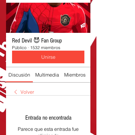
Red Devil 😈 Fan Group
Público
·
1532 miembros
Unirse
Discusión
Multimedia
Miembros
Acerca de
Volver
Entrada no encontrada
Parece que esta entrada fue