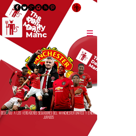
Inicia Sesión/Regístrate
Dedicado a los verdaderos seguidores del Manchester United y enemigos
jurados